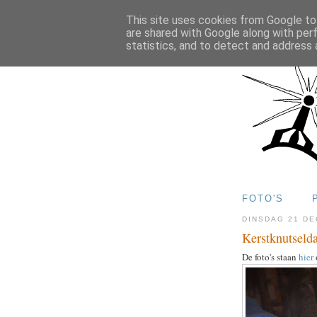
This site uses cookies from Google to 
are shared with Google along with per
statistics, and to detect and address 
FOTO'S
DINSDAG 21 D
Kerstknutseld
De foto's staan
hier