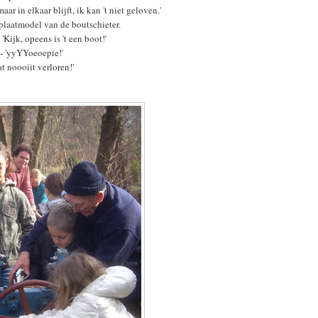
aar in elkaar blijft, ik kan 't niet geloven.'
laatmodel van de boutschieter.
Kijk, opeens is 't een boot!'
- 'yyYYoeoepie!'
t noooiit verloren!'