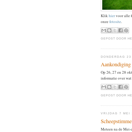
Klik
hier
voor alle 
onze
fotosite
.
GEPOST DOOR
H
DONDERDAG 23
Aankondiging
Op 26, 27 en 28 ok
informatie over wat
GEPOST DOOR
H
VRIJDAG 7 MEI
Scheepstimme
Meteen na de Mei-d