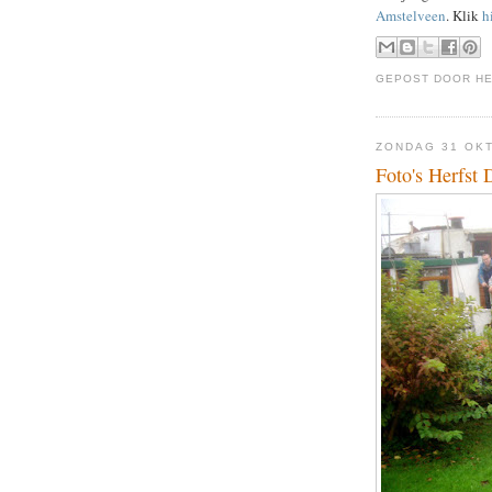
Amstelveen
. Klik
h
GEPOST DOOR
H
ZONDAG 31 OK
Foto's Herfst