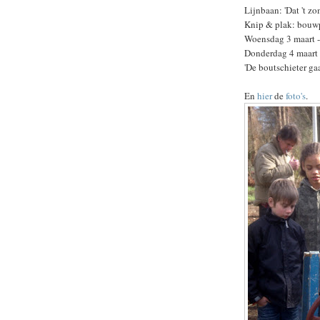
Lijnbaan: 'Dat 't zom
Knip & plak: bouwp
Woensdag 3 maart - '
Donderdag 4 maart 
'De boutschieter gaa
En
hier
de
foto's
.