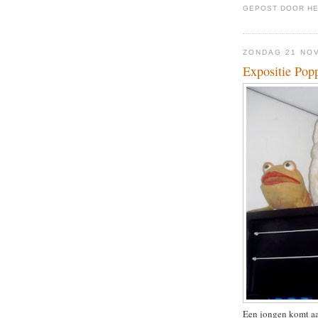
GEPOST DOOR
H
ZONDAG 21 NO
Expositie Pop
Een jongen komt aan