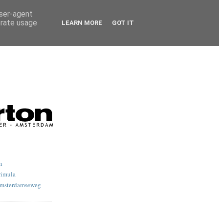
user-agent
erate usage
LEARN MORE
GOT IT
n
rimula
Amsterdamseweg