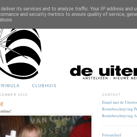
deliver its services and to analyze traffic. Your IP address and 
formance and security metrics to ensure quality of service, gen
abuse.
PRIMULA
CLUBHUIS
ECEMBER 2010
CONTACT
ag
Email met de Uiterto
Routebeschrijving P
online!
Routebeschrijving 
Fotoarchief