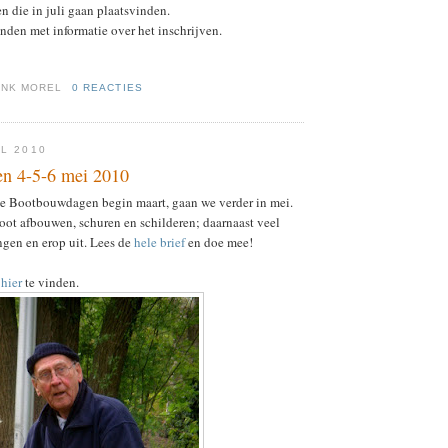
 die in juli gaan plaatsvinden.
inden met informatie over het inschrijven.
ENK MOREL
0 REACTIES
IL 2010
n 4-5-6 mei 2010
de Bootbouwdagen begin maart, gaan we verder in mei.
oot afbouwen, schuren en schilderen; daarnaast veel
ngen en erop uit. Lees de
hele brief
en doe mee!
n
hier
te vinden.