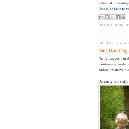
Scheepstimmerdagen
Hier
is de
brief
te v
GEPOST DOOR
H
VRIJDAG 9 APR
Mei-Doe-Dage
Na het succes van 
Kinderen gaan de b
andere creatieve di
De eerste foto's zij