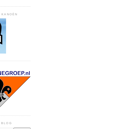
, KANOËN
E BLOG