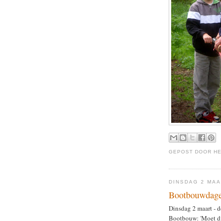
GEPOST DOOR
H
DINSDAG 2 MAA
Bootbouwdage
Dinsdag 2 maart - d
Bootbouw: 'Moet die