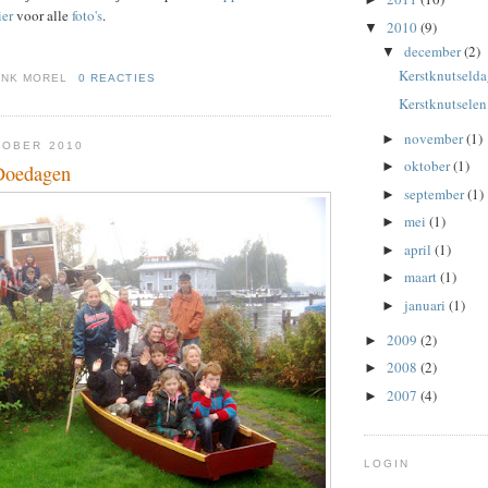
ier
voor alle
foto's
.
2010
(9)
▼
december
(2)
▼
Kerstknutseld
ENK MOREL
0 REACTIES
Kerstknutselen 
november
(1)
►
TOBER 2010
oktober
(1)
►
 Doedagen
september
(1)
►
mei
(1)
►
april
(1)
►
maart
(1)
►
januari
(1)
►
2009
(2)
►
2008
(2)
►
2007
(4)
►
LOGIN