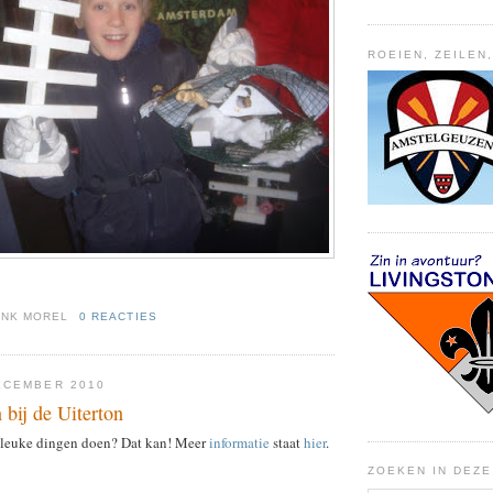
ROEIEN, ZEILEN
ENK MOREL
0 REACTIES
ECEMBER 2010
 bij de Uiterton
e leuke dingen doen? Dat kan! Meer
informatie
staat
hier
.
ZOEKEN IN DEZ