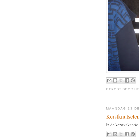
GEPOST DOOR
H
MAANDAG 13 D
Kerstknutselen
In de kerstvakanti