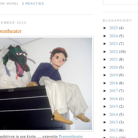
ENK MOREL
0 REACTIES
BLOGARCHIEF
VEMBER 2010
2025
(4)
►
pentheater
2024
(5)
►
2023
(7)
►
2022
(10)
►
2021
(8)
►
2020
(5)
►
2019
(9)
►
2018
(8)
►
2017
(7)
►
2016
(1)
►
2015
(2)
►
2014
(5)
►
2013
(3)
►
2012
(6)
►
drijven in een kistje ..... expositie
Poppentheater
2011
(10)
►