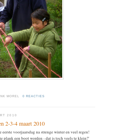
ENK MOREL
0 REACTIES
RT 2010
n 2-3-4 maart 2010
e eerste voorjaarsdag na strenge winter en veel regen!
 plank een boot worden - dat is toch veels te klein?'