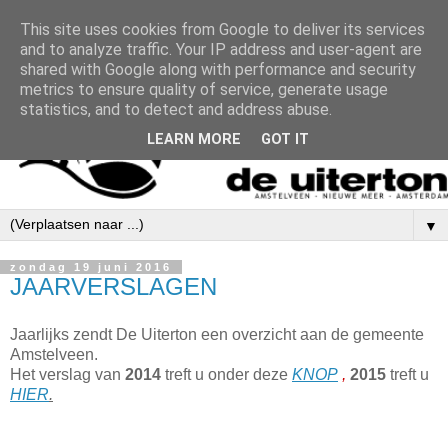
This site uses cookies from Google to deliver its services
and to analyze traffic. Your IP address and user-agent are
shared with Google along with performance and security
metrics to ensure quality of service, generate usage
statistics, and to detect and address abuse.
LEARN MORE
GOT IT
▼
zondag 19 juni 2016
JAARVERSLAGEN
Jaarlijks zendt De Uiterton een overzicht aan de gemeente
Amstelveen.
Het verslag van
2014
treft u onder deze
KNOP
,
2015
treft u
HIER
.