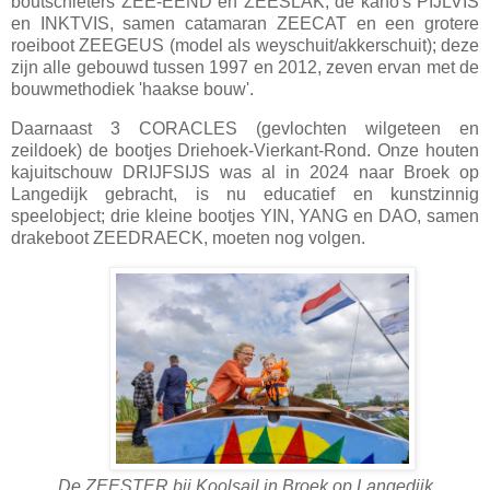
boutschieters ZEE-EEND en ZEESLAK, de kano's PIJLVIS
en INKTVIS, samen catamaran ZEECAT en een grotere
roeiboot ZEEGEUS (model als weyschuit/akkerschuit); deze
zijn alle gebouwd tussen 1997 en 2012, zeven ervan met de
bouwmethodiek 'haakse bouw'.
Daarnaast 3 CORACLES (gevlochten wilgeteen en
zeildoek) de bootjes Driehoek-Vierkant-Rond. Onze houten
kajuitschouw DRIJFSIJS was al in 2024 naar Broek op
Langedijk gebracht, is nu educatief en kunstzinnig
speelobject; drie kleine bootjes YIN, YANG en DAO, samen
drakeboot ZEEDRAECK, moeten nog volgen.
De ZEESTER bij Koolsail in Broek op Langedijk