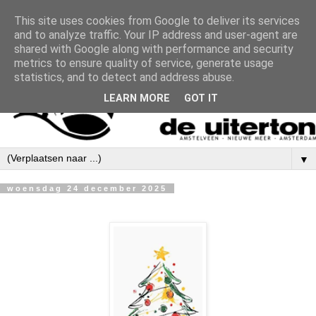
This site uses cookies from Google to deliver its services
and to analyze traffic. Your IP address and user-agent are
shared with Google along with performance and security
metrics to ensure quality of service, generate usage
statistics, and to detect and address abuse.
LEARN MORE
GOT IT
▼
woensdag 24 december 2025