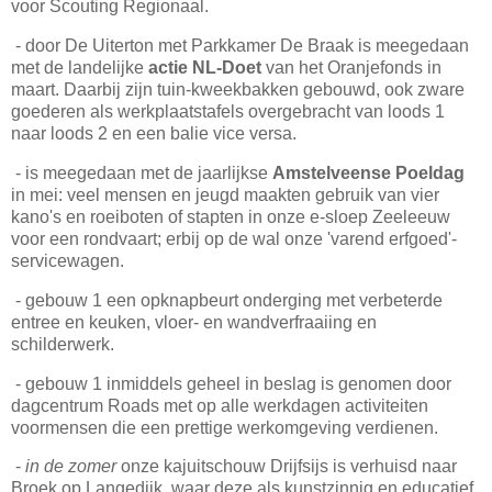
voor Scouting Regionaal.
- door De Uiterton met Parkkamer De Braak is meegedaan
met de landelijke
actie NL-Doet
van het Oranjefonds in
maart. Daarbij zijn tuin-kweekbakken gebouwd, ook zware
goederen als werkplaatstafels overgebracht van loods 1
naar loods 2 en een balie vice versa.
- is meegedaan met de jaarlijkse
Amstelveense Poeldag
in mei: veel mensen en jeugd maakten gebruik van vier
kano's en roeiboten of stapten in onze e-sloep Zeeleeuw
voor een rondvaart; erbij op de wal onze 'varend erfgoed'-
servicewagen.
- gebouw 1 een opknapbeurt onderging met verbeterde
entree en keuken, vloer- en wandverfraaiing en
schilderwerk.
- gebouw 1 inmiddels geheel in beslag is genomen door
dagcentrum Roads met op alle werkdagen activiteiten
voormensen die een prettige werkomgeving verdienen.
-
in de zomer
onze kajuitschouw Drijfsijs is verhuisd naar
Broek op Langedijk, waar deze als kunstzinnig en educatief