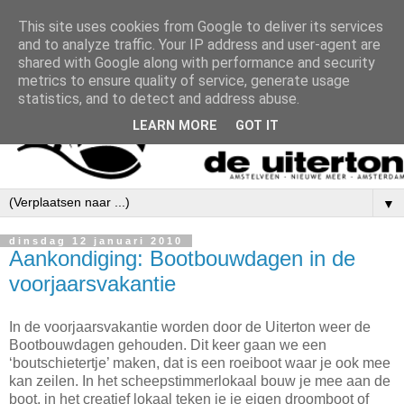
This site uses cookies from Google to deliver its services
and to analyze traffic. Your IP address and user-agent are
shared with Google along with performance and security
metrics to ensure quality of service, generate usage
statistics, and to detect and address abuse.
LEARN MORE
GOT IT
▼
dinsdag 12 januari 2010
Aankondiging: Bootbouwdagen in de
voorjaarsvakantie
In de voorjaarsvakantie worden door de Uiterton weer de
Bootbouwdagen gehouden. Dit keer gaan we een
‘boutschietertje’ maken, dat is een roeiboot waar je ook mee
kan zeilen. In het scheepstimmerlokaal bouw je mee aan de
boot, in het creatief lokaal teken je je eigen droomboot of