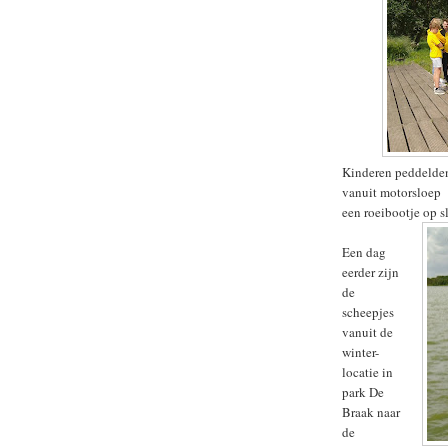
Kinderen peddelden 
vanuit motorsloep Z
een roeibootje op s
Een dag
eerder zijn
de
scheepjes
vanuit de
winter-
locatie in
park De
Braak naar
de