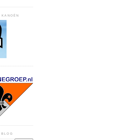
, KANOËN
E BLOG