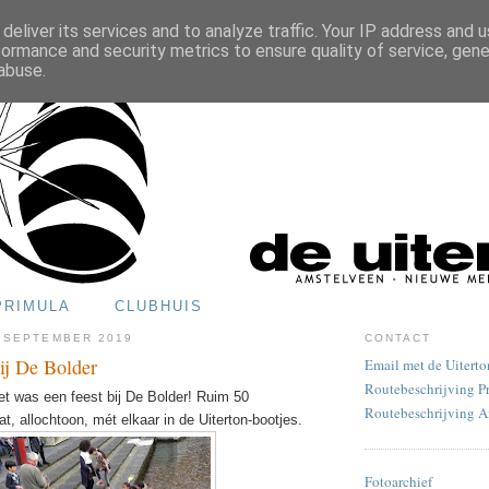
deliver its services and to analyze traffic. Your IP address and 
formance and security metrics to ensure quality of service, gen
abuse.
PRIMULA
CLUBHUIS
 SEPTEMBER 2019
CONTACT
ij De Bolder
Email met de Uiterto
Routebeschrijving P
et was een feest bij De Bolder!
Ruim 50
Routebeschrijving 
at,
allochtoon, mét elkaar in de Uiterton-bootjes.
Fotoarchief