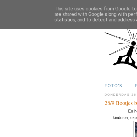
This site uses cookies from Google to 
are shared with Google along with per
statistics, and to detect and address 
FOTO'S
DONDERDAG 26
28/9 Bootjes b
En h
kinderen,
exp