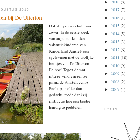
2018
(8)
►
2017
(7)
►
UGUSTUS 2019
en bij De Uiterton
2016
(1)
►
2015
(2)
Ook dit jaar was het weer
►
zover: in de eerste week
2014
(5)
►
van augustus konden
2013
(3)
►
vakantiekinderen van
2012
(6)
►
Kinderland Amstelveen
spelevaren met de vrolijke
2011
(10)
►
bootjes van De Uiterton.
2010
(9)
►
En hoe! Tegen de wat
2009
(2)
►
pittige wind gingen ze
2008
(2)
►
prima de Amstelveense
Poel op, sneller dan
2007
(4)
►
gedacht, mede dankzij
instructie hoe een beetje
handig te peddelen.
LOGIN