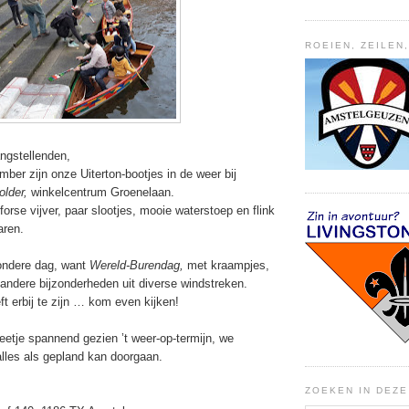
ROEIEN, ZEILEN
angstellenden,
ber zijn onze Uiterton-bootjes in de weer bij
lder,
winkelcentrum Groenelaan.
forse vijver, paar slootjes, mooie waterstoep en flink
aren.
zondere dag, want
Wereld-Burendag,
met kraampjes,
 andere bijzonderheden uit diverse windstreken.
eft erbij te zijn … kom even kijken!
eetje spannend gezien ’t weer-op-termijn, we
alles als gepland kan doorgaan.
m!
ZOEKEN IN DEZ