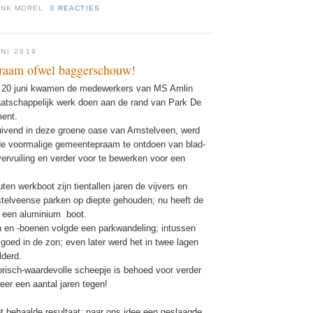
ENK MOREL
0 REACTIES
NI 2019
raam ofwel baggerschouw!
20 juni kwamen de medewerkers van MS Amlin
atschappelijk werk doen aan de rand van Park De
ment.
uivend in deze groene oase van Amstelveen, werd
de voormalige gemeentepraam te ontdoen van blad-
ervuiling en verder voor te bewerken voor een
en werkboot zijn tientallen jaren de vijvers en
telveense parken op diepte gehouden; nu heeft de
 een aluminium boot.
en -boenen volgde een parkwandeling; intussen
goed in de zon; even later werd het in twee lagen
lderd.
torisch-waardevolle scheepje is behoed voor verder
eer een aantal jaren tegen!
et behaalde resultaat; naar ons idee een geslaagde