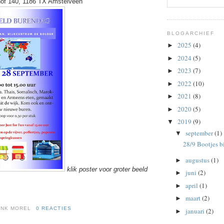
hof 140, 1186 TX Amstelveen
BLOGARCHIEF
2025
(4)
►
2024
(5)
►
2023
(7)
►
2022
(10)
►
2021
(8)
►
2020
(5)
►
2019
(9)
▼
september
(1)
▼
28/9 Bootjes b
augustus
(1)
►
klik poster voor groter beeld
juni
(2)
►
april
(1)
►
maart
(2)
►
ENK MOREL
0 REACTIES
januari
(2)
►