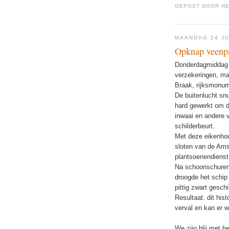
GEPOST DOOR
H
MAANDAG 24 JU
Opknap veenp
Donderdagmiddag 
verzekeringen, ma
Braak, rijksmonu
De buitenlucht sn
hard gewerkt om 
inwaai en andere v
schilderbeurt.
Met deze eikenhout
sloten van de Ams
plantsoenendienst
Na schoonschuren 
droogde het schip 
pittig zwart geschi
Resultaat: dit his
verval en kan er w
We zijn blij met h