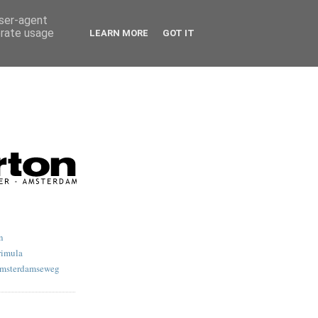
user-agent
erate usage
LEARN MORE
GOT IT
n
rimula
Amsterdamseweg